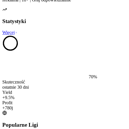
Statystyki
Więcej
70
%
Skuteczność
ostatnie 30 dni
Yield
+
9.5
%
Profit
+
780
j
Popularne Ligi