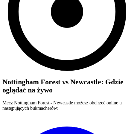
Nottingham Forest
vs
Newcastle
: Gdzie
oglądać na żywo
Mecz
Nottingham Forest
-
Newcastle
możesz obejrzeć online u
następujących bukmacherów: