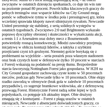
zwycięstw w ostatnich dziesięciu spotkaniach, co daje im win rate
na poziomie ponad 80 procent. Powrót kilku kluczowych graczy do
pełnych treningów oraz wsparcie kibiców na City Ground mogą
pomóc w odbudowie rytmu w środku pola i pressingowej gry, która
wcześniej sprawiała kłopoty nawet silniejszym rywalom. Newcastle
United prezentuje się stabilniej, z serią solidnych występów w
ostatnich tygodniach. Zwycięstwo 2:0 nad Brightonem wykazało
poprawę dyscypliny obronnej i skuteczności w wykańczaniu akcji,
a remis 1:1 z Arsenalem oraz dobry mecz z Bournemouth
potwierdziły rosnącą konsekwencję. Młodzi zawodnicy przejmują
inicjatywę w obliczu kontuzji liderów, a taktyka z szybkimi
przejściami czyni ich groźnymi. Niemniej goście borykają się z
problemami na wyjeździe – seria porażek poza własnym stadionem
oraz brak czystych kont w defensywie (tylko 10 procent w starciach
z Forest) wskazują na podatność na presję tłumu. Bezpośrednie
starcia faworyzują Nottingham Forest jako gospodarza. W H2H na
City Ground gospodarze zachowują czyste konto w 50 procentach
meczów, podczas gdy Newcastle tylko w 10 procentach. Obie ekipy
rzadko zawodzą w ofensywie (brak gola w zaledwie 10 procentach
przypadków), co sugeruje bramkowe widowiska, ale z defensywną
przewagą Forest. Historycznie Forest radzą sobie lepiej w tych
pojedynkach, co potęguje ich aktualny impet. Obie drużyny
zmagają się z kontuzjami – Forest z plagą urazów w ostatnich
miesiącach, Newcastle z absencjami doświadczonych graczy, co