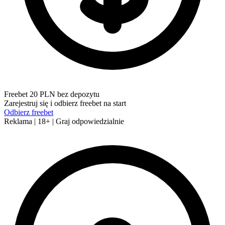
Freebet 20 PLN bez depozytu
Zarejestruj się i odbierz freebet na start
Odbierz freebet
Reklama | 18+ | Graj odpowiedzialnie