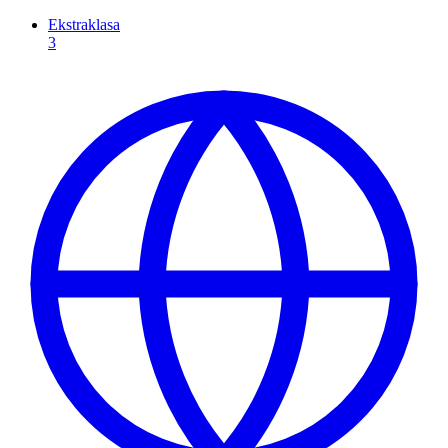
Ekstraklasa
3