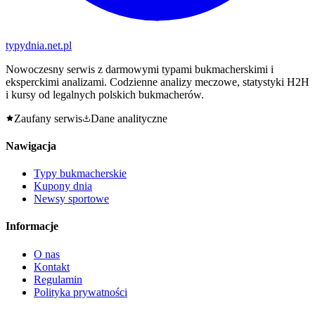
typy
dnia
.net.pl
Nowoczesny serwis z darmowymi typami bukmacherskimi i
eksperckimi analizami. Codzienne analizy meczowe, statystyki H2H
i kursy od legalnych polskich bukmacherów.
Zaufany serwis
Dane analityczne
Nawigacja
Typy bukmacherskie
Kupony dnia
Newsy sportowe
Informacje
O nas
Kontakt
Regulamin
Polityka prywatności