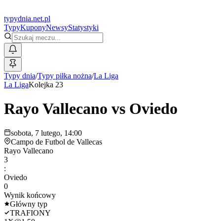
typy
dnia
.net.pl
Typy
Kupony
Newsy
Statystyki
Typy dnia
/
Typy piłka nożna
/
La Liga
La Liga
Kolejka 23
Rayo Vallecano
vs
Oviedo
sobota, 7 lutego, 14:00
Campo de Futbol de Vallecas
Rayo Vallecano
3
:
Oviedo
0
Wynik końcowy
Główny typ
TRAFIONY