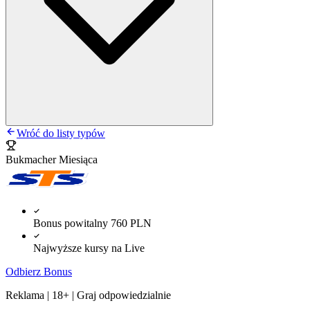
Wróć do listy typów
Bukmacher Miesiąca
Bonus powitalny 760 PLN
Najwyższe kursy na Live
Odbierz Bonus
Reklama | 18+ | Graj odpowiedzialnie