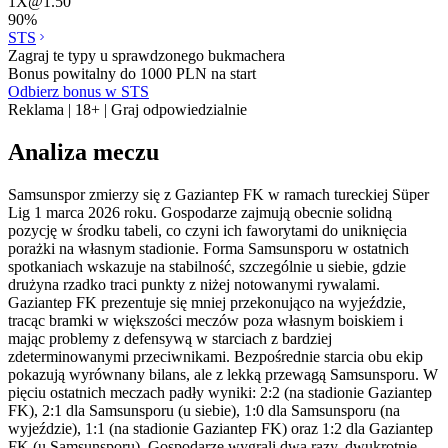
1X
@
1.50
90
%
STS
Zagraj te typy u sprawdzonego bukmachera
Bonus powitalny do 1000 PLN na start
Odbierz bonus w STS
Reklama | 18+ | Graj odpowiedzialnie
Analiza meczu
Samsunspor zmierzy się z Gaziantep FK w ramach tureckiej Süper
Lig 1 marca 2026 roku. Gospodarze zajmują obecnie solidną
pozycję w środku tabeli, co czyni ich faworytami do uniknięcia
porażki na własnym stadionie. Forma Samsunsporu w ostatnich
spotkaniach wskazuje na stabilność, szczególnie u siebie, gdzie
drużyna rzadko traci punkty z niżej notowanymi rywalami.
Gaziantep FK prezentuje się mniej przekonująco na wyjeździe,
tracąc bramki w większości meczów poza własnym boiskiem i
mając problemy z defensywą w starciach z bardziej
zdeterminowanymi przeciwnikami. Bezpośrednie starcia obu ekip
pokazują wyrównany bilans, ale z lekką przewagą Samsunsporu. W
pięciu ostatnich meczach padły wyniki: 2:2 (na stadionie Gaziantep
FK), 2:1 dla Samsunsporu (u siebie), 1:0 dla Samsunsporu (na
wyjeździe), 1:1 (na stadionie Gaziantep FK) oraz 1:2 dla Gaziantep
FK (u Samsunsporu). Gospodarze wygrali dwa razy, dwukrotnie