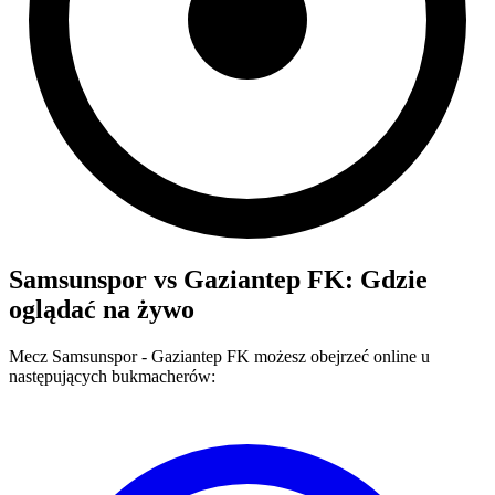
Samsunspor
vs
Gaziantep FK
: Gdzie
oglądać na żywo
Mecz
Samsunspor
-
Gaziantep FK
możesz obejrzeć online u
następujących bukmacherów: