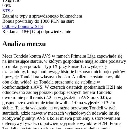
1X
@
1.50
90
%
STS
Zagraj te typy u sprawdzonego bukmachera
Bonus powitalny do 1000 PLN na start
Odbierz bonus w STS
Reklama | 18+ | Graj odpowiedzialnie
Analiza meczu
Mecz Tondela kontra AVS w ramach Primeira Liga zapowiada się
na interesujące starcie, w którym gospodarze mają solidne podstawy
do uniknięcia porażki. Typ 1X przy kursie 1.5 wydaje się
uzasadniony, biorąc pod uwagę historię bezpośrednich pojedynków
i pozycję Tondeli na własnym boisku. Analizując ostatnie wyniki
obu ekip, widać, że Tondela prezentuje się stabilnie w
konfrontacjach z AVS. W czterech ostatnich spotkaniach H2H nie
odnotowano żadnej porażki podopiecznych trenera Tondeli:
dwukrotnie padł remis (2:2 na wyjeździe u AVS oraz 0:0), a
gospodarze dwukrotnie triumfowali – 1:0 na wyjeździe i 3:2 u
siebie. Ta seria wskazuje na wyraźną przewagę Tondeli w tych
starciach, gdzie nawet w meczach wyjazdowych udawało im się
zdobywać punkty. AVS z kolei miewa problemy z sforsowaniem
defensywy rywala, co potwierdzają niskie wyniki w H2H. Forma
Tondeli w ostatnim czasie sugeruje pewność w defensywie,