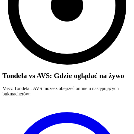
Tondela
vs
AVS
: Gdzie oglądać na żywo
Mecz
Tondela
-
AVS
możesz obejrzeć online u następujących
bukmacherów: