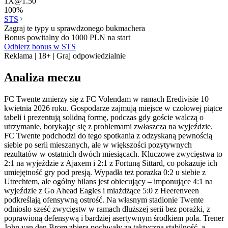
1X
@
1.50
100
%
STS
Zagraj te typy u sprawdzonego bukmachera
Bonus powitalny do 1000 PLN na start
Odbierz bonus w STS
Reklama | 18+ | Graj odpowiedzialnie
Analiza meczu
FC Twente zmierzy się z FC Volendam w ramach Eredivisie 10
kwietnia 2026 roku. Gospodarze zajmują miejsce w czołowej piątce
tabeli i prezentują solidną formę, podczas gdy goście walczą o
utrzymanie, borykając się z problemami zwłaszcza na wyjeździe.
FC Twente podchodzi do tego spotkania z odzyskaną pewnością
siebie po serii mieszanych, ale w większości pozytywnych
rezultatów w ostatnich dwóch miesiącach. Kluczowe zwycięstwa to
2:1 na wyjeździe z Ajaxem i 2:1 z Fortuną Sittard, co pokazuje ich
umiejętność gry pod presją. Wypadła też porażka 0:2 u siebie z
Utrechtem, ale ogólny bilans jest obiecujący – imponujące 4:1 na
wyjeździe z Go Ahead Eagles i miażdżące 5:0 z Heerenveen
podkreślają ofensywną ostrość. Na własnym stadionie Twente
odniosło sześć zwycięstw w ramach dłuższej serii bez porażki, z
poprawioną defensywą i bardziej asertywnym środkiem pola. Trener
John van den Brom zbiera pochwały za taktyczną stabilność, a