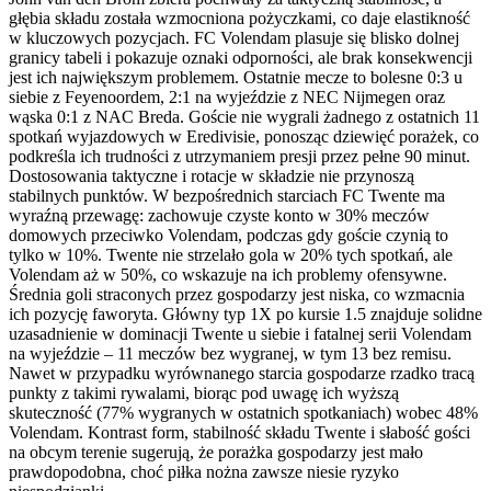
głębia składu została wzmocniona pożyczkami, co daje elastikność
w kluczowych pozycjach. FC Volendam plasuje się blisko dolnej
granicy tabeli i pokazuje oznaki odporności, ale brak konsekwencji
jest ich największym problemem. Ostatnie mecze to bolesne 0:3 u
siebie z Feyenoordem, 2:1 na wyjeździe z NEC Nijmegen oraz
wąska 0:1 z NAC Breda. Goście nie wygrali żadnego z ostatnich 11
spotkań wyjazdowych w Eredivisie, ponosząc dziewięć porażek, co
podkreśla ich trudności z utrzymaniem presji przez pełne 90 minut.
Dostosowania taktyczne i rotacje w składzie nie przynoszą
stabilnych punktów. W bezpośrednich starciach FC Twente ma
wyraźną przewagę: zachowuje czyste konto w 30% meczów
domowych przeciwko Volendam, podczas gdy goście czynią to
tylko w 10%. Twente nie strzelało gola w 20% tych spotkań, ale
Volendam aż w 50%, co wskazuje na ich problemy ofensywne.
Średnia goli straconych przez gospodarzy jest niska, co wzmacnia
ich pozycję faworyta. Główny typ 1X po kursie 1.5 znajduje solidne
uzasadnienie w dominacji Twente u siebie i fatalnej serii Volendam
na wyjeździe – 11 meczów bez wygranej, w tym 13 bez remisu.
Nawet w przypadku wyrównanego starcia gospodarze rzadko tracą
punkty z takimi rywalami, biorąc pod uwagę ich wyższą
skuteczność (77% wygranych w ostatnich spotkaniach) wobec 48%
Volendam. Kontrast form, stabilność składu Twente i słabość gości
na obcym terenie sugerują, że porażka gospodarzy jest mało
prawdopodobna, choć piłka nożna zawsze niesie ryzyko