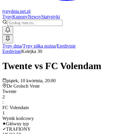
typy
dnia
.net.pl
Typy
Kupony
Newsy
Statystyki
Typy dnia
/
Typy piłka nożna
/
Eredivisie
Eredivisie
Kolejka 30
Twente
vs
FC Volendam
piątek, 10 kwietnia, 20:00
De Grolsch Veste
Twente
2
:
FC Volendam
1
Wynik końcowy
Główny typ
TRAFIONY